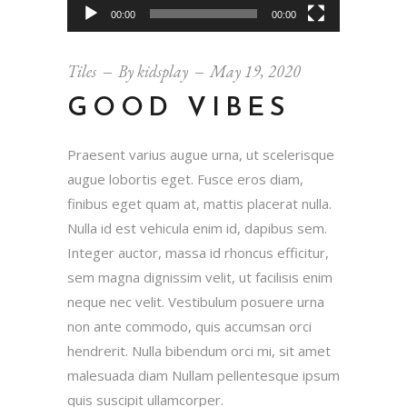
00:00
00:00
Tiles
By
kidsplay
May 19, 2020
GOOD VIBES
Praesent varius augue urna, ut scelerisque
augue lobortis eget. Fusce eros diam,
finibus eget quam at, mattis placerat nulla.
Nulla id est vehicula enim id, dapibus sem.
Integer auctor, massa id rhoncus efficitur,
sem magna dignissim velit, ut facilisis enim
neque nec velit. Vestibulum posuere urna
non ante commodo, quis accumsan orci
hendrerit. Nulla bibendum orci mi, sit amet
malesuada diam Nullam pellentesque ipsum
quis suscipit ullamcorper.