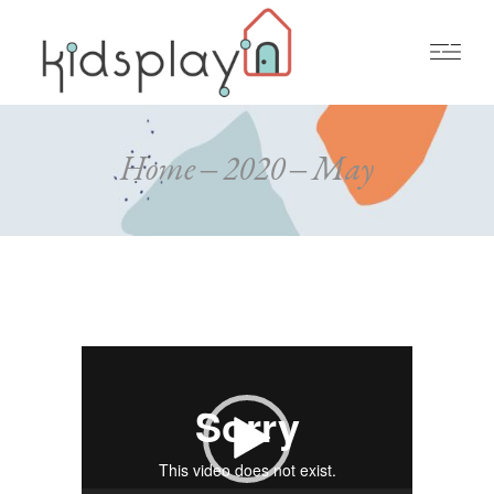
Home
2020
May
Video
Player