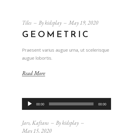
Tiles
By
kidsplay
May 19, 2020
GEOMETRIC
Praesent varius augue urna, ut scelerisque
augue lobortis.
Read More
Audio
00:00
00:00
Player
Jars
,
Kaftans
By
kidsplay
May 15, 2020